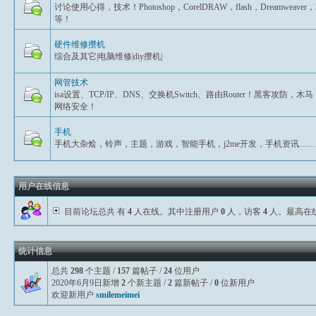
讨论使用心得，技术！Photoshop，CorelDRAW，flash，Dreamweaver
等！
硬件维修攒机
综合及其它|电脑维修|diy攒机|
网管技术
isa设置、TCP/IP、DNS、交换机Switch、路由Router！黑客攻防，木马
网络安全！
手机
手机大杂烩，铃声，主题，游戏，智能手机，j2me开发，手机资讯……
用户在线信息
目前论坛总共 有
4
人在线。其中注册用户
0
人，访客
4
人。最高在
统计信息
总共
298
个主题 /
157
篇帖子 /
24
位用户
2020年6月9日新增
2
个新主题 /
2
篇新帖子 /
0
位新用户
欢迎新用户
smilemeimei