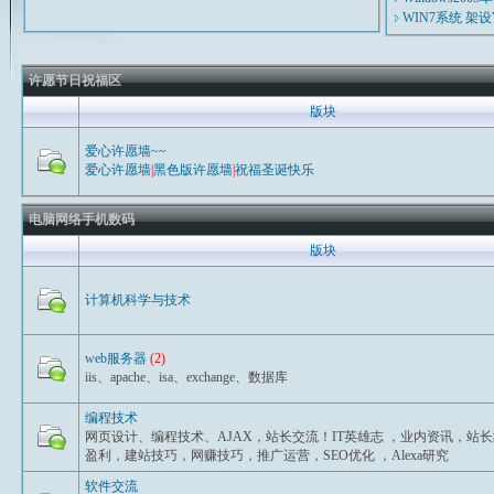
WIN7系统 架
许愿节日祝福区
版块
爱心许愿墙~~
爱心许愿墙
|
黑色版许愿墙
|
祝福圣诞快乐
电脑网络手机数码
版块
计算机科学与技术
web服务器
(2)
iis、apache、isa、exchange、数据库
编程技术
网页设计、编程技术、AJAX，站长交流！IT英雄志 ，业内资讯，站
盈利，建站技巧，网赚技巧，推广运营，SEO优化 ，Alexa研究
软件交流